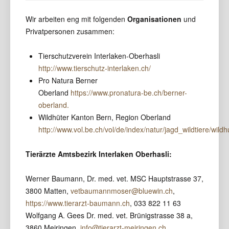
Wir arbeiten eng mit folgenden
Organisationen
und
Privatpersonen zusammen:
Tierschutzverein Interlaken-Oberhasli
http://www.tierschutz-interlaken.ch/
Pro Natura Berner
Oberland
https://www.pronatura-be.ch/berner-
oberland.
Wildhüter Kanton Bern, Region Oberland
http://www.vol.be.ch/vol/de/index/natur/jagd_wildtiere/wild
Tierärzte Amtsbezirk Interlaken Oberhasli:
Werner Baumann, Dr. med. vet. MSC Hauptstrasse 37,
3800 Matten,
vetbaumannmoser@bluewin.ch
,
https://www.tierarzt-baumann.ch
, 033 822 11 63
Wolfgang A. Gees Dr. med. vet. Brünigstrasse 38 a,
3860 Meiringen,
info@tierarzt-meiringen.ch
,